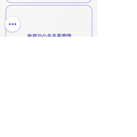
政府与公共关系管理
跨境物流与供应链管理
商业咨询
从专业的战略视角，为全球医疗健康企业
提供经济优质、快速有效的战略、组织、
运营以及技术等方面的解决方案和咨询服