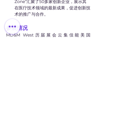
Zone”汇聚了50多家创新企业，展示其
在医疗技术领域的最新成果，促进创新技
术的推广与合作。
参展情况
MD&M West历届展会云集佳能美国
（Canon USA）、弗劳恩霍夫研究所
（Fraunhofer）、尼康（Nikon）、
Labcorp、Nelson Labs、Qosina等国际知
名企业，以及来自德国、瑞士等国家的国家展
团，集中展示在医疗器械制造领域的最新技术
与产品。
总结
MD&M West不仅是展示医疗器械设计与制
造技术的国际化平台，更是连接全球医疗行业
的重要纽带。它汇聚了世界领先的制造商、创
新型企业与行业专家，推动最新技术的交流与
落地应用。凭借高度的专业性、广泛的国际化
与持续的创新力，该展会在全球医疗行业展会
中独树一帜，已成为医疗器械领域从业者、研