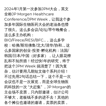
2024年1月第一次参加JPM大会，英文
全称JP Morgen Healthcare 
Conference/JPM Week，让我这个参
加多年国际生物医药大会的老油条也懵
了很久。这么多会议/论坛/早午晚餐会，
这么多主办机构：
BIO/Firece/RESI/BFC…，这么多学
校：哈佛/斯坦佛鲁/北大/清华/协和…, 这
么多国家的创业-投资-孵化机构：法国/
韩国/日本/中国（好多家），让人眼花缭
乱和不知所措！经过快1年的研究，终于
把这个JPM Week 搞清楚了！因为复
杂，估计要用几期短文做个系列介绍！
不过先用2句话总结一下，这个不是一次
会议也不是一次展览，而是全球生物医
药科技的一次 “大赶集” ，JP Morgan的
主会场不卖票，只内部邀请，估计公司
不够大，老板钱不多的进不去！其他的
各个摊位也邀请的邀请，卖票的卖票，