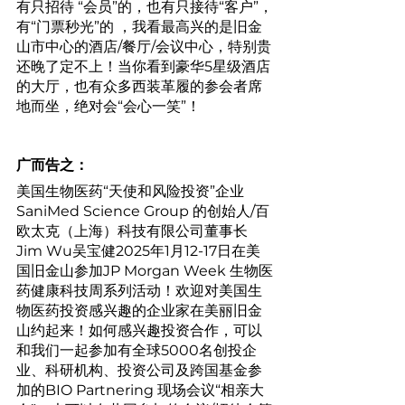
有只招待 “会员”的，也有只接待“客户”，
有“门票秒光”的 ，我看最高兴的是旧金
山市中心的酒店/餐厅/会议中心，特别贵
还晚了定不上！当你看到豪华5星级酒店
的大厅，也有众多西装革履的参会者席
地而坐，绝对会“会心一笑”！
广而告之：
美国生物医药“天使和风险投资”企业
SaniMed Science Group 的创始人/百
欧太克（上海）科技有限公司董事长
Jim Wu吴宝健2025年1月12-17日在美
国旧金山参加JP Morgan Week 生物医
药健康科技周系列活动！欢迎对美国生
物医药投资感兴趣的企业家在美丽旧金
山约起来！如何感兴趣投资合作，可以
和我们一起参加有全球5000名创投企
业、科研机构、投资公司及跨国基金参
加的BIO Partnering 现场会议“相亲大