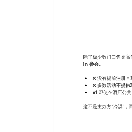
除了极少数门口售卖高
in 参会。
❌ 没有提前注册 =
❌ 多数活动
不提供
🔐 即使在酒店公
这不是主办方“冷漠”，而