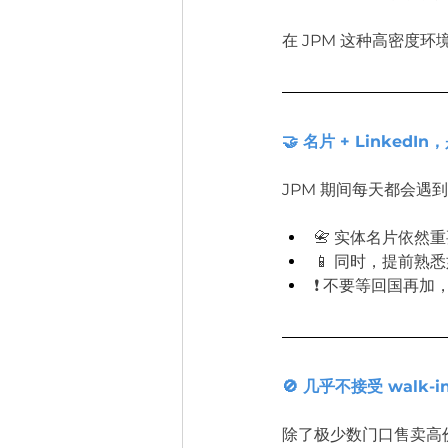
在 JPM 这种高密度环
🤝 名片 + Linked
JPM 期间每天都会遇
📇 实体名片依然
📱 同时，提前熟
❗ 不要等回国再加
🚫 几乎不接受 wal
除了极少数门口售卖高