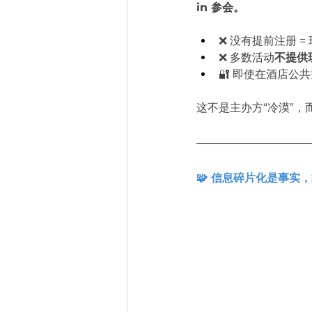
in 参会。
❌ 没有提前注册 =
❌ 多数活动
不提供
🔐 即使在酒店公
这不是主办方“冷漠”，而
🧩 信息碎片化是事实