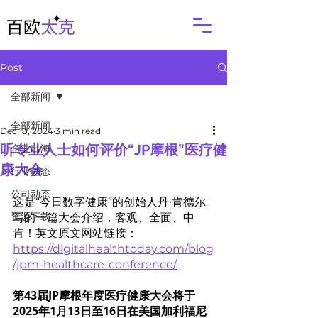
Post
全部新闻
全部新闻
Dec 18, 2024
3 min read
听专业人士如何评价“JP摩根”医疗健
企业出海
康大会
行业动态
公司动态
这是“今日数字健康”的创始人丹∙肯德尔
资源下载
写的一篇大会介绍，客观、全面、中
肯！英文原文网站链接：
https://digitalhealthtoday.com/blog
/jpm-healthcare-conference/
第43届JP摩根年度医疗健康大会将于
2025年1月13日至16日在美国加利福尼