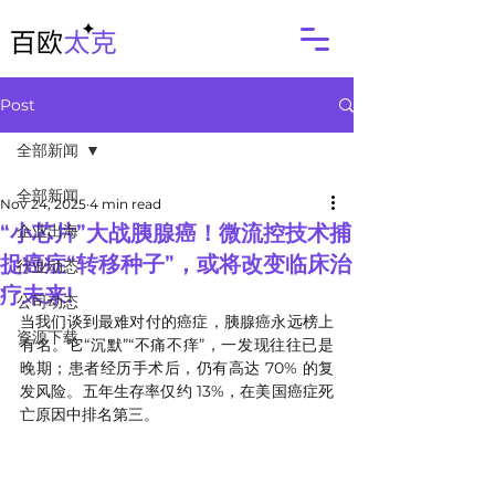
Post
全部新闻
全部新闻
Nov 24, 2025
4 min read
“小芯片”大战胰腺癌！微流控技术捕
企业出海
捉癌症“转移种子”，或将改变临床治
行业动态
疗未来!
公司动态
当我们谈到最难对付的癌症，胰腺癌永远榜上
资源下载
有名。它“沉默”“不痛不痒”，一发现往往已是
晚期；患者经历手术后，仍有高达 70% 的复
发风险。五年生存率仅约 13%，在美国癌症死
亡原因中排名第三。