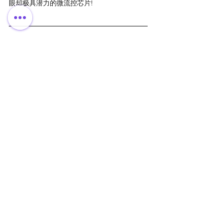
眼却极具潜力的微流控芯片!
获取独家内容，解锁更多行业洞察！
如果您希望进一步了解并获取关于全球投资如
何助力中国医工创新的深度内容，欢迎加入我
们的会员计划！我们将持续更新更多专属资
源！
加入百欧太克会员
，获取全球医疗资源！