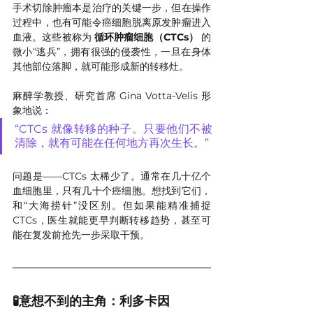
手术切除肿瘤本是治疗的关键一步，但在操作
过程中，也有可能令癌细胞脱离原发肿瘤进入
血液。这些被称为 
循环肿瘤细胞（CTCs）
 的
微小“逃兵”，拥有很强的侵袭性，一旦在身体
其他部位落脚，就可能形成新的转移灶。
麻醉学教授、研究首席 Gina Votta-Velis 形
象地说：
“CTCs 就像转移的种子。只要他们不被
清除，就有可能在任何地方再次生长。”
问题是——CTCs 太稀少了。通常在几十亿个
血细胞里，只有几十个癌细胞。想找到它们，
和“大海捞针”没区别。但如果能精准捕捉 
CTCs，医生就能更早判断转移趋势，甚至可
能在复发前抢先一步采取干预。
🧪意想不到的主角：利多卡因