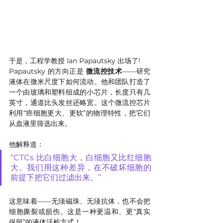
于是，工程学教授 Ian Papautsky 出场了!
Papautsky 的方向正是 
微流控技术
——研究
液体在微米尺度下如何流动。他和团队打造了
一个由玻璃和塑料组成的小芯片，长度只有几
英寸，通道比头发丝还略宽。这个微流控芯片
利用“癌细胞更大、更软”的物理特性，把它们
从血液里筛选出来。
他解释道：
“CTCs 比白细胞大，白细胞又比红细胞
大。我们用这种差异，在不破坏细胞的
前提下把它们过滤出来。”
这意味着——无须磁珠、无须抗体，也不会把
细胞撕裂或损伤。这是一种更温和、更“真实
保留”的液体活检方式！