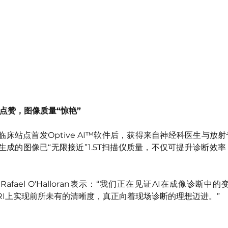
生点赞，图像质量“惊艳”
部分临床站点首发Optive AI™软件后，获得来自神经科医生与
生成的图像已“无限接近”1.5T扫描仪质量，不仅可提升诊断效
裁Rafael O'Halloran表示：“我们正在见证AI在成像诊断中的变
RI上实现前所未有的清晰度，真正向着现场诊断的理想迈进。”