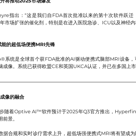
跃升将推动2025市场爆发
isseyre指出：“这是我们自FDA首次批准以来的第十次软件跃
25年市场扩张的催化剂，特别是在进入医院急诊、ICU以及神经
AI赋能的超低场便携MRI先锋
woop®系统是全球首个获FDA批准的AI驱动便携式脑部MRI设备
脑成像。系统已获得欧盟CE和英国UKCA认证，并已在多国上
疗成像的融合
着Optive AI™软件预计于2025年Q3官方推出，Hyperfi
用前景。
、数据合规和实时诊疗需求上升，超低场强便携式MRI将有望成