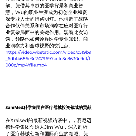
解。凭借其卓越的医学背景和商业智
慧，Wu的职业生涯成为初创企业和资
深专业人士的指路明灯。他强调了战略
合作伙伴关系和市场洞察在应对医疗行
业复杂局面中的关键作用。观看此次访
谈，领略他如何诠释医学专业知识、商
业洞察力和全球视野的交汇点。
https://video.wixstatic.com/video/c519b9
_6dbf4686e3c2479697bcfc3e8630c9c1/1
080p/mp4/file.mp4
SaniMed科学集团在医疗器械投资领域的贡献
在Xraised的最新视频访谈中，，赛尼迈
德科学集团创始人Jim Wu，深入剖析
了医疗器械创新和国际商业的领域。凭