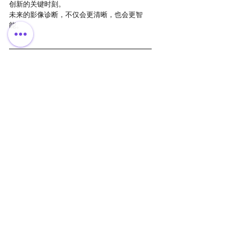
创新的关键时刻。
未来的影像诊断，不仅会更清晰，也会更智
能。
获取独家内容，解锁更多行业洞察！
如果您希望进一步了解并获取关于全球投资如
何助力中国医工创新的深度内容，欢迎加入我
们的会员计划！我们将持续更新更多专属资
源！
加入百欧太克会员
，获取全球医疗资源！