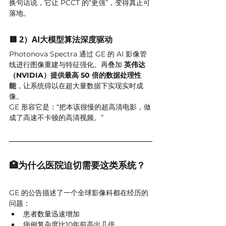
换句话说，它让 PCCT 的“更强”，变得真正可
落地。
🟥 2）AI大模型算法深度驱动
Photonova Spectra 通过 GE 的 AI 影像管
线进行图像重建与特征强化。再叠加 
英伟达
（NVIDIA）提供最高 50 倍的数据处理性
能
，让系统得以在超大量数据下实现实时成
像。
GE 形容它是：“把本该很慢的超高清电影，做
成了高速不卡顿的高清视频。”
🏥为什么医院迫切需要这类系统？
GE 的公告描述了一个全球影像科都在经历的
问题：
患者数量迅速增加
病例复杂度比10年前高出几倍