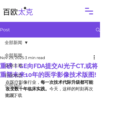
Post
全部新闻
全部新闻
Nov 29, 2025
3 min read
重磅！GE向FDA提交AI光子CT,或将
企业出海
重塑未来10年的医学影像技术版图!
行业动态
在医疗影像行业，
每一次技术代际升级都可能
公司动态
改变数十年临床实践。
今天，这样的时刻再次
资源下载
出现。