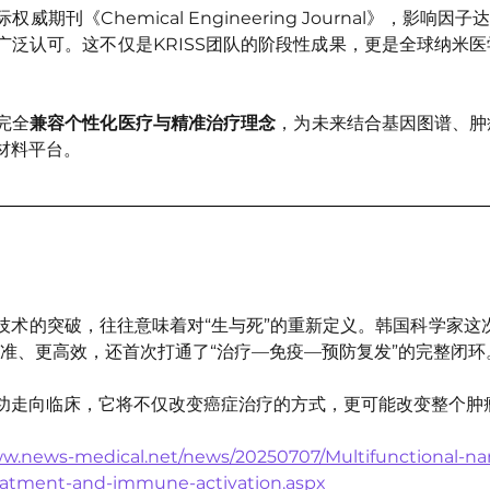
期刊《Chemical Engineering Journal》，影响因子
广泛认可。这不仅是KRISS团队的阶段性成果，更是全球纳米
完全
兼容个性化医疗与精准治疗理念
，为未来结合基因图谱、肿
材料平台。
技术的突破，往往意味着对“生与死”的重新定义。韩国科学家这
精准、更高效，还首次打通了“治疗—免疫—预防复发”的完整闭环
功走向临床，它将不仅改变癌症治疗的方式，更可能改变整个肿
ww.news-medical.net/news/20250707/Multifunctional-na
reatment-and-immune-activation.aspx