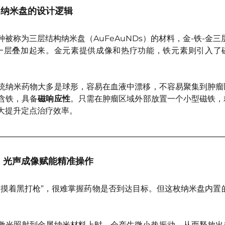
：纳米盘的设计逻辑
被称为三层结构纳米盘（AuFeAuNDs）的材料，金-铁-金三
一层叠加起来。金元素提供成像和热疗功能，铁元素则引入了
统纳米药物大多是球形，容易在血液中漂移，不容易聚集到肿瘤
含铁，具备
磁响应性
。只需在肿瘤区域外部放置一个小型磁铁，
大提升定点治疗效率。
治”：光声成像赋能精准操作
“摸着黑打枪”，很难掌握药物是否到达目标。但这枚纳米盘内置
激光照射到金属纳米材料上时，会产生微小热振动，从而释放出