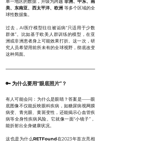
单一地区的数据，升级为跨越 
非洲、中东、南
美、东南亚、西太平洋、欧洲
 等多个区域的全
球性数据集。
过去，AI医疗模型往往被诟病“只适用于少数
群体”。比如基于欧美人群训练的模型，在亚
洲或非洲患者身上可能效果打折。这一次，研
究人员希望用前所未有的全球视野，彻底改变
这种局面。
🔑 为什么要用“眼底照片”？
有人可能会问：为什么是眼睛？答案是——眼
底图像不仅能反映眼科疾病，如糖尿病视网膜
病变、青光眼、黄斑变性，还能揭示心血管疾
病等全身性疾病风险。它就像一面“小镜子”，
能折射出全身健康状况。
这也是为什么
RETFound
在2023年首次亮相