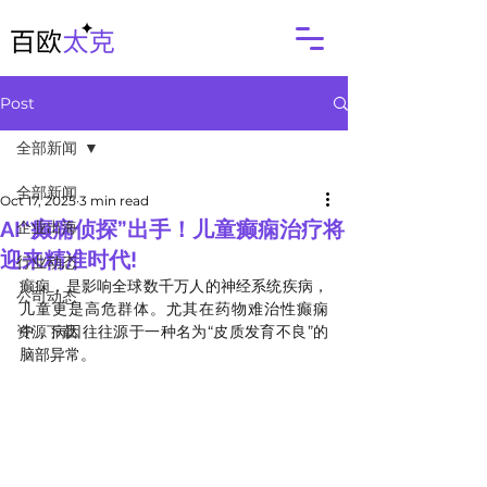
Post
全部新闻
全部新闻
Oct 17, 2025
3 min read
AI“癫痫侦探”出手！儿童癫痫治疗将
企业出海
迎来精准时代!
行业动态
癫痫，是影响全球数千万人的神经系统疾病，
公司动态
儿童更是高危群体。尤其在药物难治性癫痫
资源下载
中，病因往往源于一种名为“皮质发育不良”的
脑部异常。