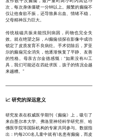
发作数十次癫痫，最严重时两小时内高达19
次，每次身体僵硬一分钟以上。频繁的癫痫不
仅让他食欲不振，还导致鼻出血、情绪不稳，
父母精神压力巨大。
传统核磁共振未能找到病因，药物也完全失
效。就在绝望之际，AI癫痫侦探在影像中成功
锁定了皮质发育不良病灶。手术切除后，罗亚
尔的癫痫完全消失，他逐渐恢复了平静、友善
的性格。母亲古尔金德感慨：“如果没有AI工
具，我们可能还在四处求医，孩子的情况会越
来越糟。”
📈 研究的深远意义
研究发表在权威医学期刊《癫痫》上，吸引了
来自墨尔本大学、弗洛里神经科学研究所、哈
佛医学院等国际机构的专家共同参与。数据指
出：约每200名儿童中就有1名患有癫痫，而皮