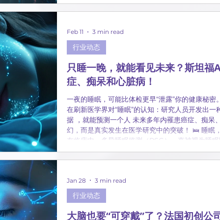
合规与远程医疗的真实挑战。透析设备，第一次被当
Feb 11
3 min read
行业动态
只睡一晚，就能看见未来？斯坦福A
症、痴呆和心脏病！
一夜的睡眠，可能比体检更早“泄露”你的健康秘密
在刷新医学界对“睡眠”的认知：研究人员开发出一
据 ，就能预测一个人 未来多年内罹患癌症、痴呆
幻，而是真实发生在医学研究中的突破！ 🛌 睡眠
在临床中，多导睡眠监测（PSG）一直被视为睡眠
持续记录你的 脑电、心率、呼吸、血氧、眼动、肌
际使用中，只关注其中很小一部分，用来诊断打鼾
识到： 这8小时里，其实隐藏着大量尚未被利用的健康信息。
Jan 28
3 min read
的人工智能模型诞生了。 🤖 AI学会了“睡眠的语言”
ChatGPT 学语言，只不过“词汇”不是文字，而是
行业动态
用 近60万小时、6.5万人 的真实睡眠数据来训练模型，让AI学会不同信号之间的“协同与错
位”——比如：
大脑也要“可穿戴”了？法国初创公司