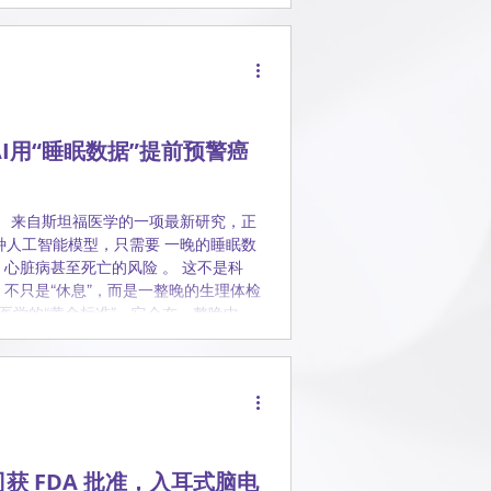
作“关键基础设施”来设计。
I用“睡眠数据”提前预警癌
。 来自斯坦福医学的一项最新研究，正
种人工智能模型，只需要 一晚的睡眠数
、心脏病甚至死亡的风险 。 这不是科
，不只是“休息”，而是一整晚的生理体检
医学的“黄金标准”。它会在一整晚中，
肉活动 等信号。但长期以来，医生在实
、睡眠呼吸暂停等问题。 斯坦福团队意
 于是，一个名为 SleepFM
 SleepFM 的训练方式，很像
 每5秒一段的睡眠生理信号 。 研究团队
获 FDA 批准，入耳式脑电