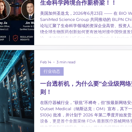
生命科学跨境合作新桥梁！！
美国加州圣迭戈，2026年6月23日 —— 在 BIO We
SaniMed Science Group 共同推动的 BLPN C
论坛汇聚了生命科学领域的资深企业高管、投资人
绕全球生物医药创新如何更有效地对接中国快速发
论。本次论坛在 UC San Diego Park & Market Bu
Stage 举行，时间为一小时，重点讨论了 全球
临床开发、CRO/CDMO合作、法规路径、生产
Feb 14
3 min read
行业动态
一台透析机，为什么要“企业级网络安
则！
在医疗器械行业，“获批”不稀奇，但“按最新网络
Outset Medical（纳斯达克：OM）宣布，其下一
510(k) 批准，并计划于 2026 年第二季度开
设备，更是首个全面采纳 FDA 最新医疗器械网
操作系统到云端安全，Tablo 将“企业级网络安全”