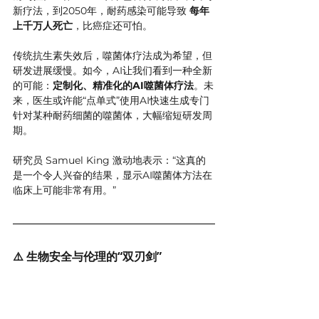
新疗法，到2050年，耐药感染可能导致 
每年
上千万人死亡
，比癌症还可怕。
传统抗生素失效后，噬菌体疗法成为希望，但
研发进展缓慢。如今，AI让我们看到一种全新
的可能：
定制化、精准化的AI噬菌体疗法
。未
来，医生或许能“点单式”使用AI快速生成专门
针对某种耐药细菌的噬菌体，大幅缩短研发周
期。
研究员 Samuel King 激动地表示：“这真的
是一个令人兴奋的结果，显示AI噬菌体方法在
临床上可能非常有用。”
⚠️ 生物安全与伦理的“双刃剑”