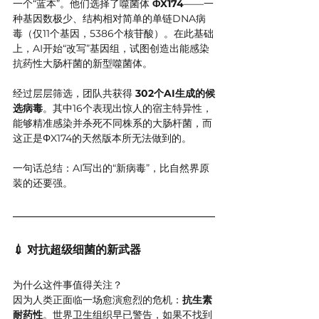
一个“蓝本”。他们选择了噬菌体 
ΦX174
——一
种基因数极少、结构相对简单的单链DNA病
毒（仅11个基因，5386个核苷酸）。在此基础
上，AI开始“改写”基因组，试图创造出能感染
抗药性大肠杆菌的新型噬菌体。
经过层层筛选，团队共获得 
302个AI生成的候
选病毒
。其中16个表现出惊人的宿主特异性，
能够精准感染并杀死不同株系的大肠杆菌，而
这正是ΦX174的天然版本所无法做到的。
一句话总结：AI写出的“新病毒”，比自然界原
装的还要强。
💉 对抗超级细菌的新武器
为什么这件事值得关注？
因为人类正面临一场愈演愈烈的危机：
抗生素
耐药性
。世界卫生组织早已警告，如果不找到